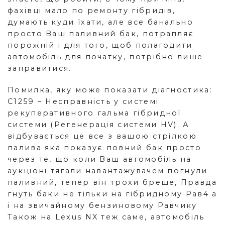
фахівці мало по ремонту гібридів,
думають куди їхати, але все банально
просто Ваш паливний бак, потрапляє
порожній і для того, щоб полагодити
автомобіль для початку, потрібно лише
заправитися.
Помилка, яку може показати діагностика:
C1259 – Несправність у системі
рекуперативного гальма гібридної
системи (Регенерація системи HV). А
відбувається це все з вашою стрілкою
палива яка показує повний бак просто
через те, що коли Ваш автомобіль на
аукціоні тягали навантажувачем погнули
паливний, тепер він трохи бреше, Правда
гнуть баки не тільки на гібридному Рав4 а
і на звичайному бензиновому Равчику
Також на Lexus NX теж саме, автомобіль