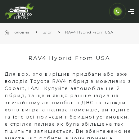
Головна
Блог
RAV4 Hybrid From USA
RAV4 Hybrid From USA
Для всіх, хто вирішив придбати або вже
володіє Toyota RAV4 гібрид з можливих з
Copart, IAAI. Купуйте автомобіль ще й
гібрид, та ще й якщо раніше їздив на
звичайному автомобілі з ДВС та завжди
хотів витрата палива поменше, ви їздите
та їсте всі принади гібридної установки,
є стрілка палива як була збільшена так
тішить та залишається. Ви збентежено не
знаєте, що робити, в чому причина,