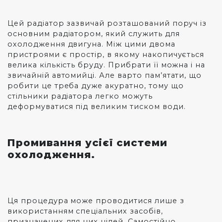
Цей радіатор зазвичай розташований поруч із
основним радіатором, який служить для
охолодження двигуна. Між цими двома
пристроями є простір, в якому накопичується
велика кількість бруду. Прибрати її можна і на
звичайній автомийці. Але варто пам’ятати, що
робити це треба дуже акуратно, тому що
стільники радіатора легко можуть
деформуватися під великим тиском води.
Промивання усієї системи
охолодження.
Ця процедура може проводитися лише з
використанням спеціальних засобів,
призначених для цих цілей. Самостійно