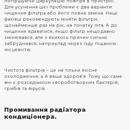
погіршуючи циркуляцію повітря в пристрої.
Для усунення цієї проблеми є два варіанти:
чищення фільтра або його повна заміна. Наші
фахівці рекомендують міняти фільтри,
щонайменше раз на рік, на початку літа. А до
чищення вдаватися, якщо фільтр нещодавно
змінювався, але з якихось причин сильно
забруднився, наприклад через їзду піщаною
місцевістю.
Чистота фільтрів – це не тільки якісне
охолодження, а й ваше здоров’я. Тому що саме
він є розсадником хвороботворних бактерій,
грибів та вірусів.
Промивання радіатора
кондиціонера.